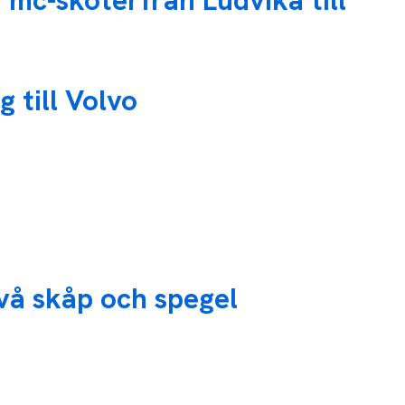
 mc-skoterfrån Ludvika till
 till Volvo
vå skåp och spegel