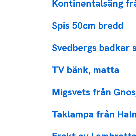
Kontinentalsäng fr
Spis 50cm bredd
Svedbergs badkar 
TV bänk, matta
Migsvets från Gnos
Taklampa från Halms