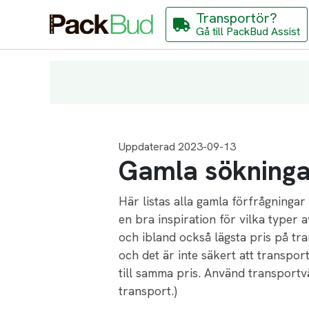
Transportör?
Gå till PackBud Assist
Uppdaterad 2023-09-13
Gamla sökningar
Här listas alla gamla förfrågninga
en bra inspiration för vilka type
och ibland också lägsta pris på tra
och det är inte säkert att transpo
till samma pris. Använd transportvä
transport.)