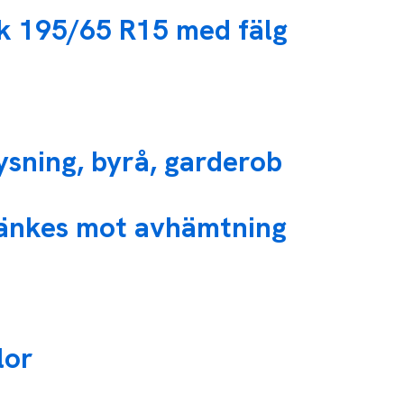
k 195/65 R15 med fälg
ysning, byrå, garderob
känkes mot avhämtning
lor