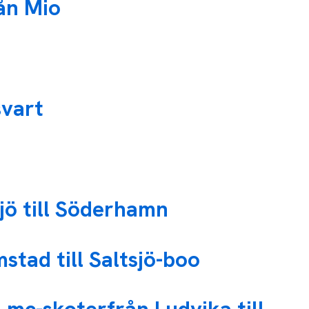
ån Mio
svart
jö till Söderhamn
tad till Saltsjö-boo