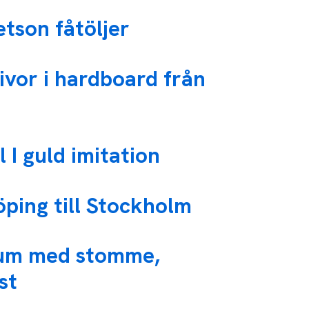
tson fåtöljer
kivor i hardboard från
 I guld imitation
öping till Stockholm
um med stomme,
st