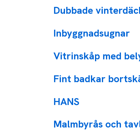
Dubbade vinterdäc
Inbyggnadsugnar
Vitrinskåp med bel
Fint badkar borts
HANS
Malmbyrås och tav