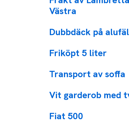
Frakt av Lambretta
Västra
Dubbdäck på alufälg
Friköpt 5 liter
Transport av soffa
Vit garderob med t
Fiat 500