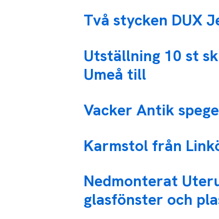
Två stycken DUX Je
Utställning 10 st s
Umeå till
Vacker Antik spegel
Karmstol från Link
Nedmonterat Uter
glasfönster och pla