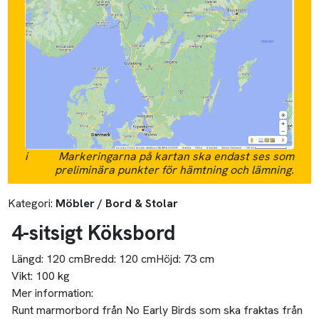
i
Markeringarna på kartan ska endast ses som
preliminära punkter för hämtning och lämning.
Kategori:
Möbler / Bord & Stolar
4-sitsigt Köksbord
Längd:
120 cm
Bredd:
120 cm
Höjd:
73 cm
Vikt:
100 kg
Mer information:
Runt marmorbord från No Early Birds som ska fraktas från