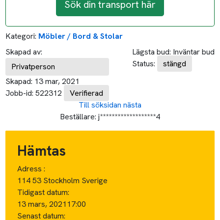
Sök din transport här
Kategori:
Möbler / Bord & Stolar
Skapad av:
Lägsta bud:
Inväntar bud
Status:
stängd
Privatperson
Skapad:
13 mar, 2021
Jobb-id:
522312
Verifierad
Till söksidan
nästa
Beställare:
j*******************4
Hämtas
Adress :
114 53 Stockholm Sverige
Tidigast datum:
13 mars, 2021
17:00
Senast datum: