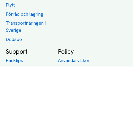
Flytt
Förråd och lagring
Transportnäringen i
Sverige
Dödsbo
Support
Policy
Packtips
Användarvillkor
Jämför pris på rätt
Sekretess
sätt
Om Assist
FAQ
Hållbara Transporter
RUT-avdrag för
transporter
Företagsfrakt
Partnerintegration
Så funkar det