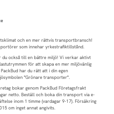
ce
tsklimat och en mer rättvis transportbransch!
portörer som innehar yrkestrafiktillstånd.
u också till en bättre miljö! Vi verkar aktivt
lastutrymmen för att skapa en mer miljövänlig
PackBud har du rätt att i din egen
jösymbolen "Grönare transporter".
företag bokar genom PackBud Företagsfrakt
ar netto. Beställ och boka din transport via e-
telse inom 1 timme (vardagar 9-17). Försäkring
015 om inget annat angivits.