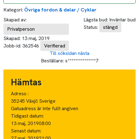
Kategori:
Övriga fordon & delar / Cyklar
Skapad av:
Lägsta bud:
Inväntar bud
Status:
stängd
Privatperson
Skapad:
13 maj, 2019
Jobb-id:
362546
Verifierad
Till söksidan
nästa
Beställare:
s***************7
Hämtas
Adress :
35245 Växjö Sverige
Gatuadress är inte fullt angiven
Tidigast datum:
13 maj, 2019
08:00
Senast datum:
27 maj, 2019
21:00