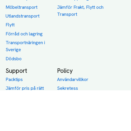
Möbeltransport
Jämför Frakt, Flytt och
Transport
Utlandstransport
Flytt
Förråd och lagring
Transportnäringen i
Sverige
Dödsbo
Support
Policy
Packtips
Användarvillkor
Jämför pris på rätt
Sekretess
sätt
Om Assist
FAQ
Hållbara Transporter
RUT-avdrag för
transporter
Företagsfrakt