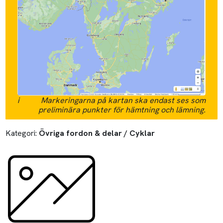
i
Markeringarna på kartan ska endast ses som
preliminära punkter för hämtning och lämning.
Kategori:
Övriga fordon & delar / Cyklar