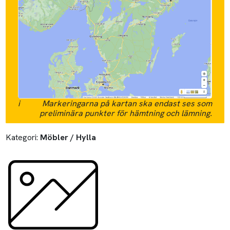
i
Markeringarna på kartan ska endast ses som
preliminära punkter för hämtning och lämning.
Kategori:
Möbler / Hylla