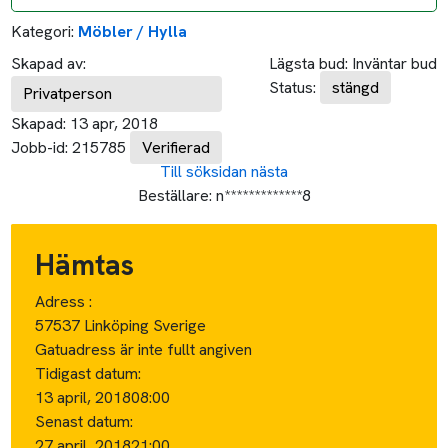
Kategori:
Möbler / Hylla
Skapad av:
Lägsta bud:
Inväntar bud
Status:
stängd
Privatperson
Skapad:
13 apr, 2018
Jobb-id:
215785
Verifierad
Till söksidan
nästa
Beställare:
n*************8
Hämtas
Adress :
57537 Linköping Sverige
Gatuadress är inte fullt angiven
Tidigast datum:
13 april, 2018
08:00
Senast datum:
27 april, 2018
21:00