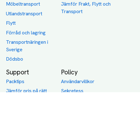
Möbeltransport
Jämför Frakt, Flytt och
Transport
Utlandstransport
Flytt
Förråd och lagring
Transportnäringen i
Sverige
Dödsbo
Support
Policy
Packtips
Användarvillkor
Jämför pris på rätt
Sekretess
sätt
Om Assist
FAQ
Hållbara Transporter
RUT-avdrag för
transporter
Företagsfrakt