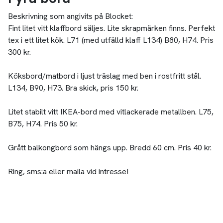
Beskrivning som angivits på Blocket:
Fint litet vitt klaffbord säljes. Lite skrapmärken finns. Perfekt
tex i ett litet kök. L71 (med utfälld klaff L134) B80, H74. Pris
300 kr.
Köksbord/matbord i ljust träslag med ben i rostfritt stål.
L134, B90, H73. Bra skick, pris 150 kr.
Litet stabilt vitt IKEA-bord med vitlackerade metallben. L75,
B75, H74. Pris 50 kr.
Grått balkongbord som hängs upp. Bredd 60 cm. Pris 40 kr.
Ring, sms:a eller maila vid intresse!