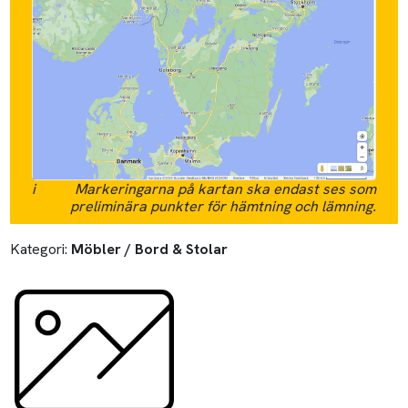
i
Markeringarna på kartan ska endast ses som
preliminära punkter för hämtning och lämning.
Kategori:
Möbler / Bord & Stolar