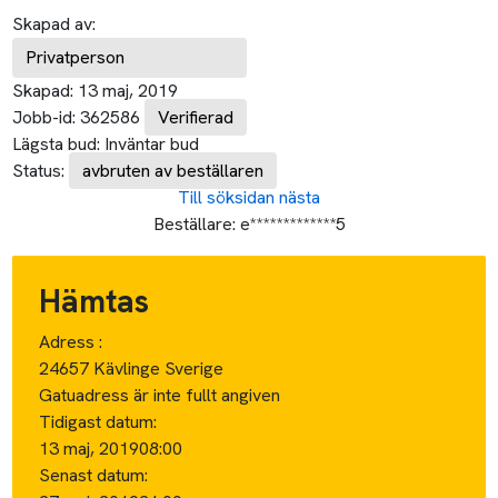
Skapad av:
Privatperson
Skapad:
13 maj, 2019
Jobb-id:
362586
Verifierad
Lägsta bud:
Inväntar bud
Status:
avbruten av beställaren
Till söksidan
nästa
Beställare:
e*************5
Hämtas
Adress :
24657 Kävlinge Sverige
Gatuadress är inte fullt angiven
Tidigast datum:
13 maj, 2019
08:00
Senast datum: