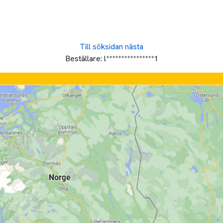
Till söksidan
nästa
Beställare:
l****************1