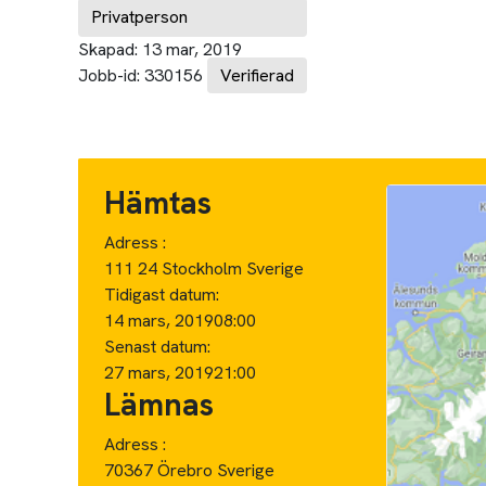
Privatperson
Skapad:
13 mar, 2019
Jobb-id:
330156
Verifierad
Hämtas
Adress :
111 24 Stockholm Sverige
Tidigast datum:
14 mars, 2019
08:00
Senast datum:
27 mars, 2019
21:00
Lämnas
Adress :
70367 Örebro Sverige