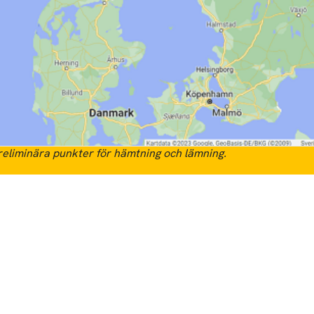
eliminära punkter för hämtning och lämning.