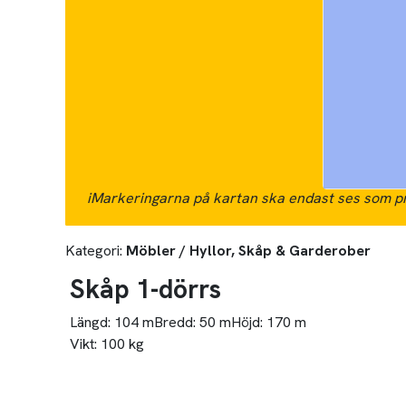
i
Markeringarna på kartan ska endast ses som pr
Kategori:
Möbler / Hyllor, Skåp & Garderober
Skåp 1-dörrs
Längd:
104 m
Bredd:
50 m
Höjd:
170 m
Vikt:
100 kg