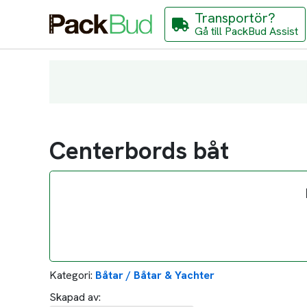
Transportör?
Gå till PackBud Assist
Centerbords båt
Kategori:
Båtar / Båtar & Yachter
Skapad av: