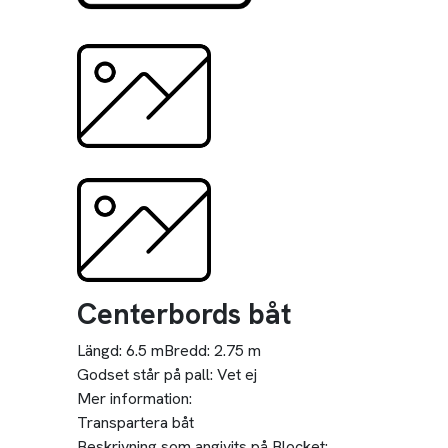
Centerbords båt
Längd:
6.5 m
Bredd:
2.75 m
Godset står på pall:
Vet ej
Mer information:
Transpartera båt
Beskrivning som angivits på Blocket: