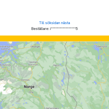
Till söksidan
nästa
Beställare:
i*****************5