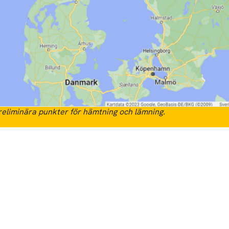
eliminära punkter för hämtning och lämning.