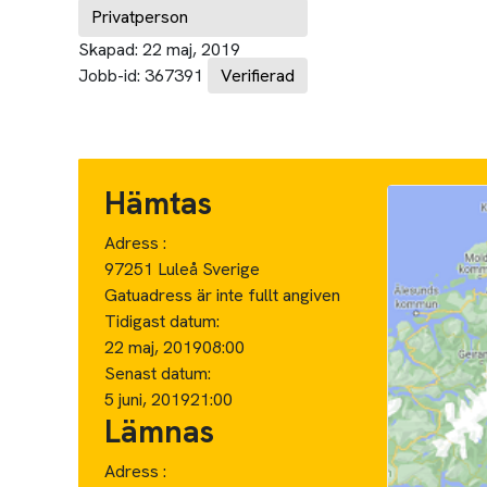
Privatperson
Skapad:
22 maj, 2019
Jobb-id:
367391
Verifierad
Hämtas
Adress :
97251 Luleå Sverige
Gatuadress är inte fullt angiven
Tidigast datum:
22 maj, 2019
08:00
Senast datum:
5 juni, 2019
21:00
Lämnas
Adress :