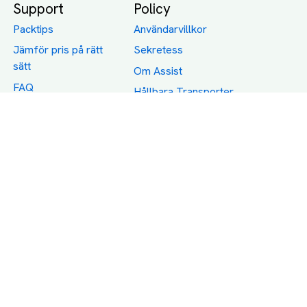
Support
Policy
Packtips
Användarvillkor
Jämför pris på rätt
Sekretess
sätt
Om Assist
FAQ
Hållbara Transporter
RUT-avdrag för
transporter
Företagsfrakt
Partnerintegration
Så funkar det
Boka Transport
Category icons created by Freepik - Flaticon