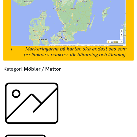
i
Markeringarna på kartan ska endast ses som
preliminära punkter för hämtning och lämning.
Kategori:
Möbler / Mattor