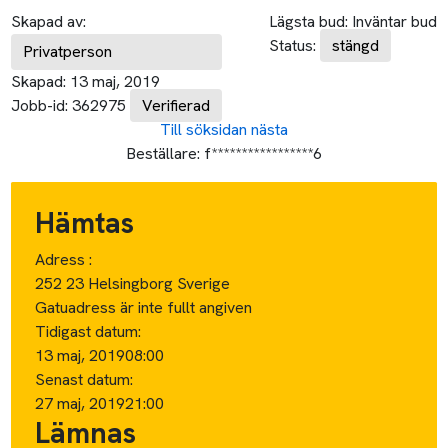
Skapad av:
Lägsta bud:
Inväntar bud
Status:
stängd
Privatperson
Skapad:
13 maj, 2019
Jobb-id:
362975
Verifierad
Till söksidan
nästa
Beställare:
f*****************6
Hämtas
Adress :
252 23 Helsingborg Sverige
Gatuadress är inte fullt angiven
Tidigast datum:
13 maj, 2019
08:00
Senast datum:
27 maj, 2019
21:00
Lämnas