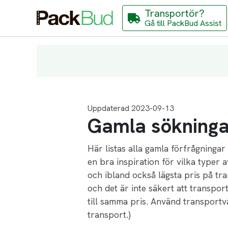
Transportör?
Gå till PackBud Assist
Uppdaterad 2023-09-13
Gamla sökningar
Här listas alla gamla förfrågninga
en bra inspiration för vilka type
och ibland också lägsta pris på tra
och det är inte säkert att transpo
till samma pris. Använd transportvä
transport.)