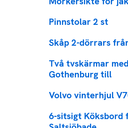
Mörkersikte för ja
Pinnstolar 2 st
Skåp 2-dörrars från
Två tvskärmar med
Gothenburg till
Volvo vinterhjul V
6-sitsigt Köksbord 
Saltsjöbade