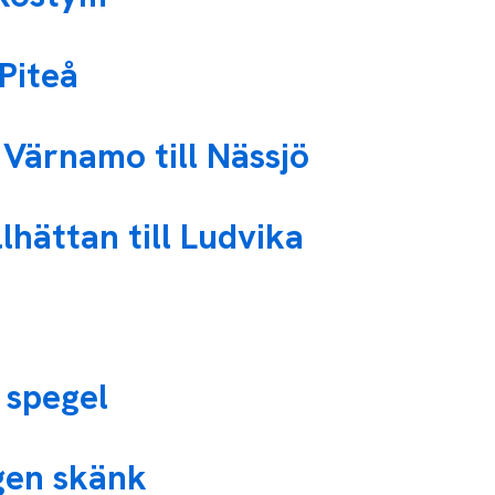
 Piteå
 Värnamo till Nässjö
lhättan till Ludvika
 spegel
gen skänk