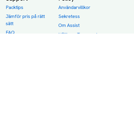
Packtips
Användarvillkor
Jämför pris på rätt
Sekretess
sätt
Om Assist
FAQ
Hållbara Transporter
RUT-avdrag för
transporter
Företagsfrakt
Partnerintegration
Så funkar det
Boka Transport
Category icons created by Freepik - Flaticon