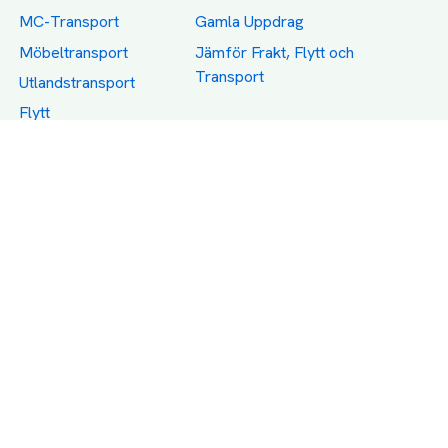
MC-Transport
Gamla Uppdrag
Möbeltransport
Jämför Frakt, Flytt och
Transport
Utlandstransport
Flytt
Förråd och lagring
Transportnäringen i
Sverige
Dödsbo
Support
Policy
Packtips
Användarvillkor
Jämför pris på rätt
Sekretess
sätt
Om Assist
FAQ
Hållbara Transporter
RUT-avdrag för
transporter