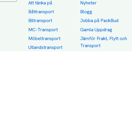
Att tänka på
Nyheter
Båttransport
Blogg
Biltransport
Jobba på PackBud
MC-Transport
Gamla Uppdrag
Möbeltransport
Jämför Frakt, Flytt och
Transport
Utlandstransport
Flytt
Förråd och lagring
Transportnäringen i
Sverige
Dödsbo
Category icons created by Freepik - Flaticon