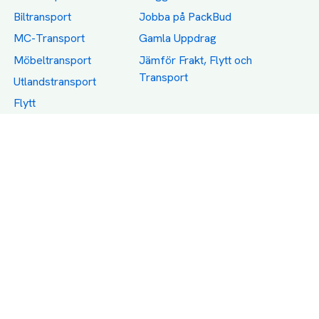
Biltransport
Jobba på PackBud
MC-Transport
Gamla Uppdrag
Möbeltransport
Jämför Frakt, Flytt och
Transport
Utlandstransport
Flytt
Förråd och lagring
Transportnäringen i
Sverige
Dödsbo
Support
Policy
Packtips
Användarvillkor
Jämför pris på rätt
Sekretess
sätt
Om Assist
FAQ
Hållbara Transporter
RUT-avdrag för