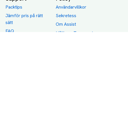
Packtips
Användarvillkor
Jämför pris på rätt
Sekretess
sätt
Om Assist
FAQ
Hållbara Transporter
RUT-avdrag för
transporter
Företagsfrakt
Partnerintegration
Så funkar det
Boka Transport
Category icons created by Freepik - Flaticon