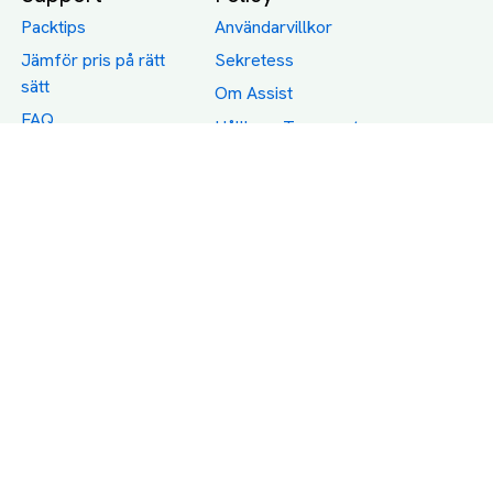
Packtips
Användarvillkor
Jämför pris på rätt
Sekretess
sätt
Om Assist
FAQ
Hållbara Transporter
RUT-avdrag för
transporter
Företagsfrakt
Partnerintegration
Så funkar det
Boka Transport
Category icons created by Freepik - Flaticon