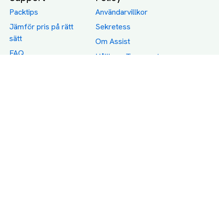
Packtips
Användarvillkor
Jämför pris på rätt
Sekretess
sätt
Om Assist
FAQ
Hållbara Transporter
RUT-avdrag för
transporter
Företagsfrakt
Partnerintegration
Så funkar det
Boka Transport
Category icons created by Freepik - Flaticon