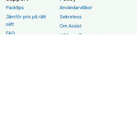
Packtips
Användarvillkor
Jämför pris på rätt
Sekretess
sätt
Om Assist
FAQ
Hållbara Transporter
RUT-avdrag för
transporter
Företagsfrakt
Partnerintegration
Så funkar det
Boka Transport
Category icons created by Freepik - Flaticon