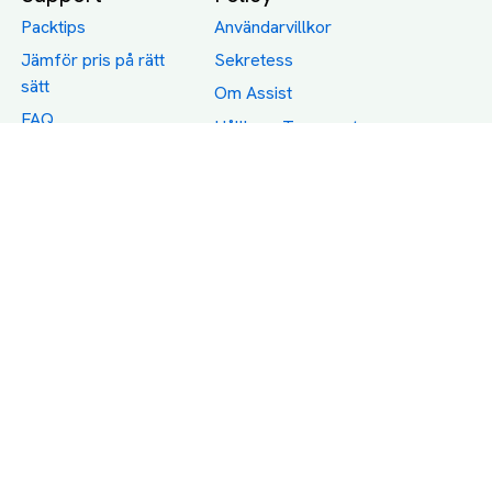
Packtips
Användarvillkor
Jämför pris på rätt
Sekretess
sätt
Om Assist
FAQ
Hållbara Transporter
RUT-avdrag för
transporter
Företagsfrakt
Partnerintegration
Så funkar det
Boka Transport
Category icons created by Freepik - Flaticon