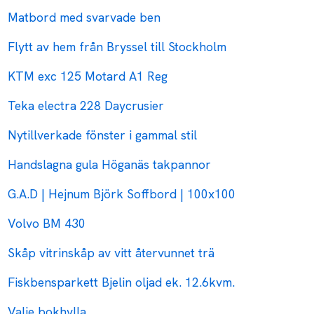
Matbord med svarvade ben
Flytt av hem från Bryssel till Stockholm
KTM exc 125 Motard A1 Reg
Teka electra 228 Daycrusier
Nytillverkade fönster i gammal stil
Handslagna gula Höganäs takpannor
G.A.D | Hejnum Björk Soffbord | 100x100
Volvo BM 430
Skåp vitrinskåp av vitt återvunnet trä
Fiskbensparkett Bjelin oljad ek. 12.6kvm.
Valje bokhylla