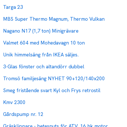
Targa 23
MBS Super Thermo Magnum, Thermo Vulkan
Nagano N17 (1,7 ton) Minigrävare
Valmet 604 med Mohedavagn 10 ton
Unik himmelsäng från IKEA säljes.
3-Glas fönster och altandörr dubbel
Tromsö familjesäng NYHET 90+120/140x200
Smeg fristående svart Kyl och Frys retrostil
Kmv 2300
Gårdspump nr. 12
Gräsklippare - betesputs för ATV, 16 hk motor