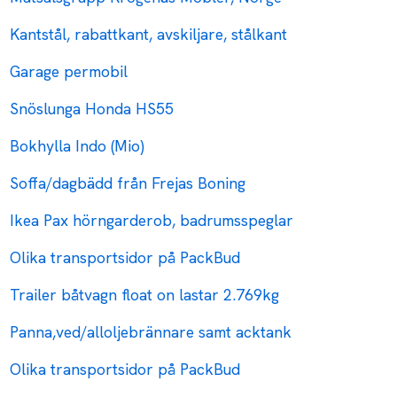
Kantstål, rabattkant, avskiljare, stålkant
Garage permobil
Snöslunga Honda HS55
Bokhylla Indo (Mio)
Soffa/dagbädd från Frejas Boning
Ikea Pax hörngarderob, badrumsspeglar
Olika transportsidor på PackBud
Trailer båtvagn float on lastar 2.769kg
Panna,ved/alloljebrännare samt acktank
Olika transportsidor på PackBud