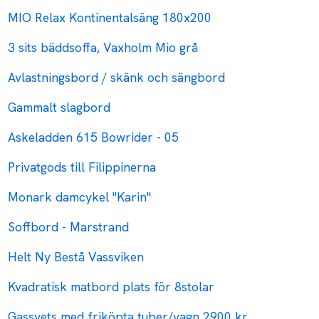
MIO Relax Kontinentalsäng 180x200
3 sits bäddsoffa, Vaxholm Mio grå
Avlastningsbord / skänk och sängbord
Gammalt slagbord
Askeladden 615 Bowrider - 05
Privatgods till Filippinerna
Monark damcykel "Karin"
Soffbord - Marstrand
Helt Ny Bestå Vassviken
Kvadratisk matbord plats för 8stolar
Gassvets med friköpta tuber/vagn 2900 kr