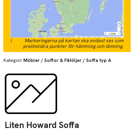
i
Markeringarna på kartan ska endast ses som
preliminära punkter för hämtning och lämning.
Kategori:
Möbler / Soffor & Fåtöljer / Soffa typ A
Liten Howard Soffa