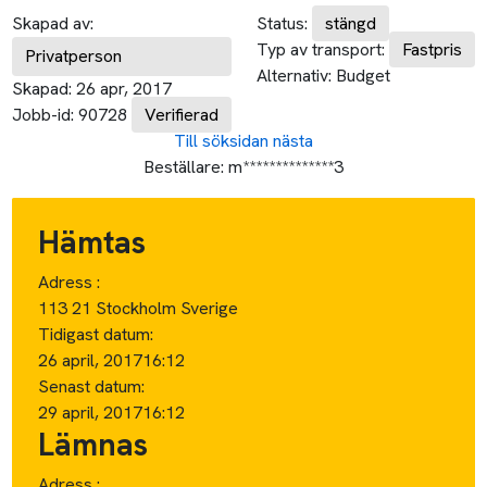
Skapad av:
Status:
stängd
Typ av transport:
Fastpris
Privatperson
Alternativ:
Budget
Skapad:
26 apr, 2017
Jobb-id:
90728
Verifierad
Till söksidan
nästa
Beställare:
m**************3
Hämtas
Adress :
113 21 Stockholm Sverige
Tidigast datum:
26 april, 2017
16:12
Senast datum:
29 april, 2017
16:12
Lämnas
Adress :