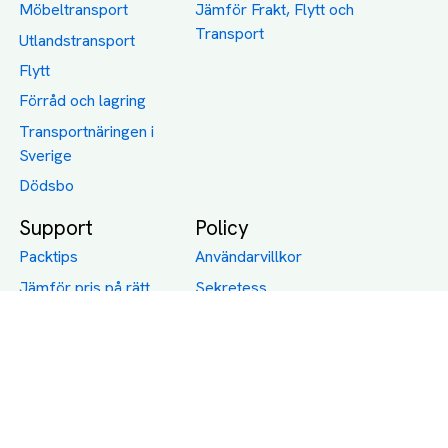
Möbeltransport
Jämför Frakt, Flytt och
Transport
Utlandstransport
Flytt
Förråd och lagring
Transportnäringen i
Sverige
Dödsbo
Support
Policy
Packtips
Användarvillkor
Jämför pris på rätt
Sekretess
sätt
Om Assist
FAQ
Hållbara Transporter
RUT-avdrag för
transporter
Företagsfrakt