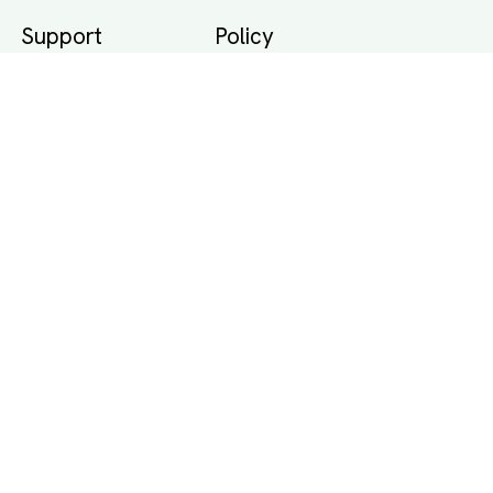
Support
Policy
Packtips
Användarvillkor
Jämför pris på rätt
Sekretess
sätt
Om Assist
FAQ
Hållbara Transporter
RUT-avdrag för
transporter
Företagsfrakt
Partnerintegration
Så funkar det
Boka Transport