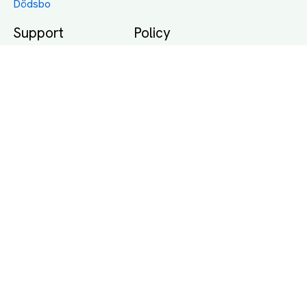
Dödsbo
Support
Policy
Packtips
Användarvillkor
Jämför pris på rätt
Sekretess
sätt
Om Assist
FAQ
Hållbara Transporter
RUT-avdrag för
transporter
Företagsfrakt
Partnerintegration
Så funkar det
Boka Transport