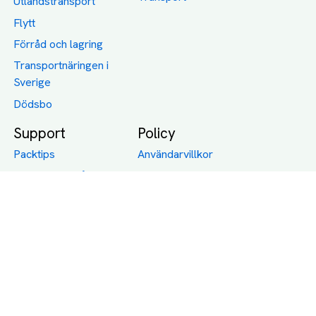
Utlandstransport
Flytt
Förråd och lagring
Transportnäringen i
Sverige
Dödsbo
Support
Policy
Packtips
Användarvillkor
Jämför pris på rätt
Sekretess
sätt
Om Assist
FAQ
Hållbara Transporter
RUT-avdrag för
transporter
Företagsfrakt
Partnerintegration