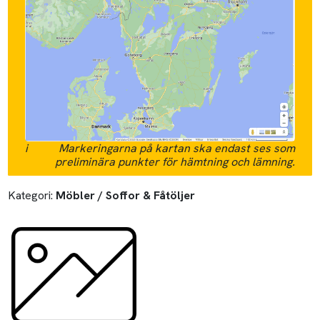
i
Markeringarna på kartan ska endast ses som
preliminära punkter för hämtning och lämning.
Kategori:
Möbler / Soffor & Fåtöljer