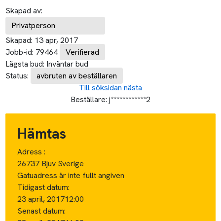
Skapad av:
Privatperson
Skapad:
13 apr, 2017
Jobb-id:
79464
Verifierad
Lägsta bud:
Inväntar bud
Status:
avbruten av beställaren
Till söksidan
nästa
Beställare:
j************2
Hämtas
Adress :
26737 Bjuv Sverige
Gatuadress är inte fullt angiven
Tidigast datum:
23 april, 2017
12:00
Senast datum: