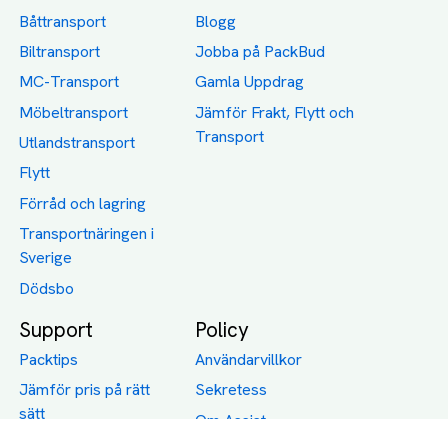
Båttransport
Blogg
Biltransport
Jobba på PackBud
MC-Transport
Gamla Uppdrag
Möbeltransport
Jämför Frakt, Flytt och
Transport
Utlandstransport
Flytt
Förråd och lagring
Transportnäringen i
Sverige
Dödsbo
Support
Policy
Packtips
Användarvillkor
Jämför pris på rätt
Sekretess
sätt
Om Assist
FAQ