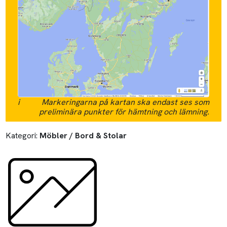
i
Markeringarna på kartan ska endast ses som
preliminära punkter för hämtning och lämning.
Kategori:
Möbler / Bord & Stolar