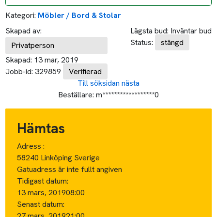
Kategori:
Möbler / Bord & Stolar
Skapad av:
Lägsta bud:
Inväntar bud
Status:
stängd
Privatperson
Skapad:
13 mar, 2019
Jobb-id:
329859
Verifierad
Till söksidan
nästa
Beställare:
m******************0
Hämtas
Adress :
58240 Linköping Sverige
Gatuadress är inte fullt angiven
Tidigast datum:
13 mars, 2019
08:00
Senast datum:
27 mars, 2019
21:00