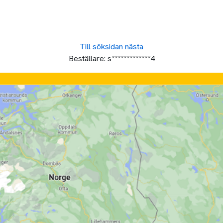
Till söksidan
nästa
Beställare:
s*************4