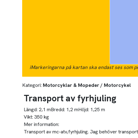
i
Markeringarna på kartan ska endast ses som pr
Kategori:
Motorcyklar & Mopeder / Motorcykel
Transport av fyrhjuling
Längd:
2,1 m
Bredd:
1,2 m
Höjd:
1,25 m
Vikt:
350 kg
Mer information:
Transport av mc-atv,fyrhjuling. Jag behöver transporter