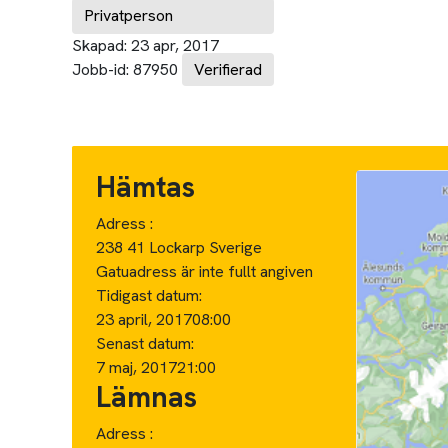
Privatperson
Skapad:
23 apr, 2017
Jobb-id:
87950
Verifierad
Hämtas
Adress :
238 41 Lockarp Sverige
Gatuadress är inte fullt angiven
Tidigast datum:
23 april, 2017
08:00
Senast datum:
7 maj, 2017
21:00
Lämnas
Adress :