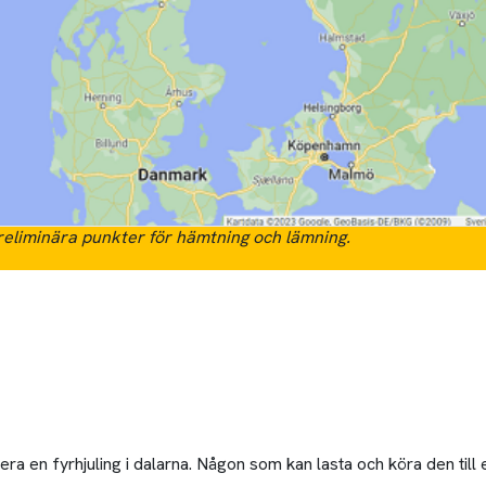
eliminära punkter för hämtning och lämning.
a en fyrhjuling i dalarna. Någon som kan lasta och köra den till et