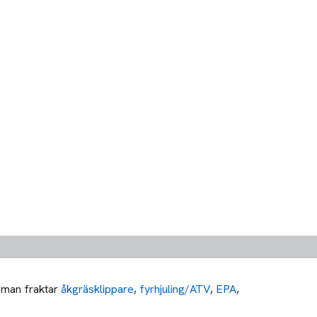
r man fraktar
åkgräsklippare
,
fyrhjuling/ATV
,
EPA
,