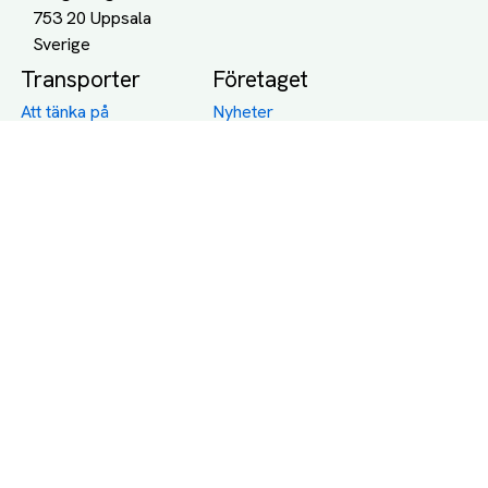
753 20 Uppsala
Transporter
Företaget
Att tänka på
Nyheter
Båttransport
Blogg
Biltransport
Jobba på PackBud
MC-Transport
Gamla Uppdrag
Möbeltransport
Jämför Frakt, Flytt och
Transport
Utlandstransport
Flytt
Förråd och lagring
Transportnäringen i
Sverige
Dödsbo
Support
Policy