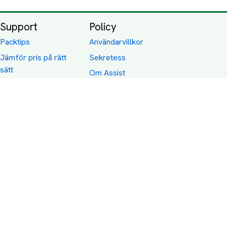
Support
Policy
Packtips
Användarvillkor
Jämför pris på rätt
Sekretess
sätt
Om Assist
FAQ
Hållbara Transporter
RUT-avdrag för
transporter
Företagsfrakt
Partnerintegration
Så funkar det
Boka Transport