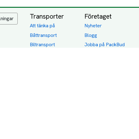
Transporter
Företaget
lningar
Att tänka på
Nyheter
Båttransport
Blogg
Biltransport
Jobba på PackBud
MC-Transport
Gamla Uppdrag
Möbeltransport
Jämför Frakt, Flytt och
Transport
Utlandstransport
Flytt
Förråd och lagring
Transportnäringen i
Sverige
Dödsbo