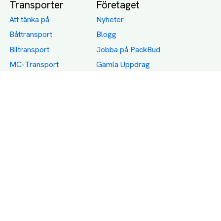
Transporter
Företaget
Att tänka på
Nyheter
Båttransport
Blogg
Biltransport
Jobba på PackBud
MC-Transport
Gamla Uppdrag
Möbeltransport
Jämför Frakt, Flytt och
Transport
Utlandstransport
Flytt
Förråd och lagring
Transportnäringen i
Sverige
Dödsbo
Support
Policy
Packtips
Användarvillkor
Jämför pris på rätt
Sekretess