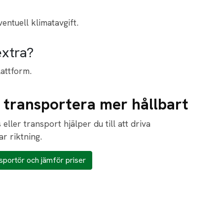
ventuell klimatavgift.
extra?
lattform.
t transportera mer hållbart
eller transport hjälper du till att driva
r riktning.
portör och jämför priser