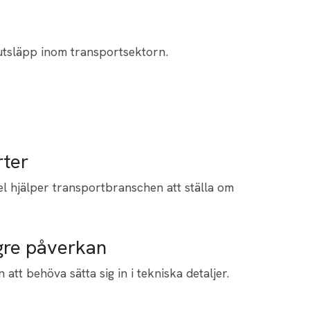
 utsläpp inom transportsektorn.
rter
l hjälper transportbranschen att ställa om
gre påverkan
n att behöva sätta sig in i tekniska detaljer.