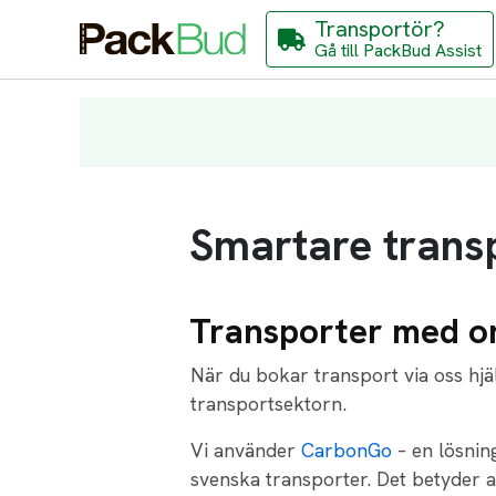
Transportör?
Gå till PackBud Assist
Smartare trans
Transporter med o
När du bokar transport via oss hjäl
transportsektorn.
Vi använder
CarbonGo
– en lösnin
svenska transporter. Det betyder a