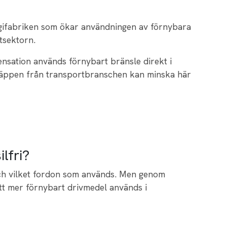
gifabriken som ökar användningen av förnybara
tsektorn.
pensation används förnybart bränsle direkt i
tsläppen från transportbranschen kan minska här
ilfri?
ch vilket fordon som används. Men genom
att mer förnybart drivmedel används i