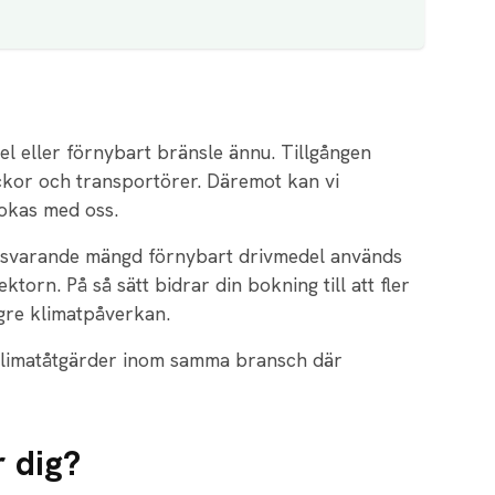
el eller förnybart bränsle ännu. Tillgången
ckor och transportörer. Däremot kan vi
bokas med oss.
motsvarande mängd förnybart drivmedel används
orn. På så sätt bidrar din bokning till att fler
ägre klimatpåverkan.
– klimatåtgärder inom samma bransch där
r dig?