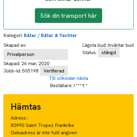
Sök din transport här
Kategori:
Båtar / Båtar & Yachter
Skapad av:
Lägsta bud:
Inväntar bud
Status:
stängd
Privatperson
Skapad:
26 mar, 2020
Jobb-id:
505198
Verifierad
Till söksidan
nästa
Beställare:
r****t *
Hämtas
Adress :
83990 Saint-Tropez Frankrike
Gatuadress är inte fullt angiven