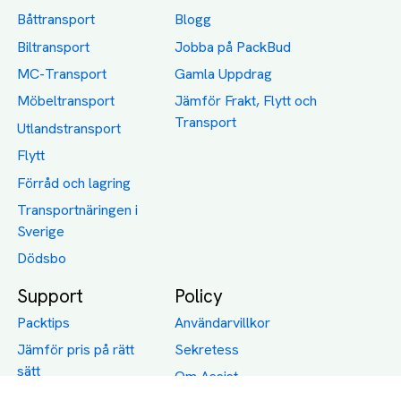
Båttransport
Blogg
Biltransport
Jobba på PackBud
MC-Transport
Gamla Uppdrag
Möbeltransport
Jämför Frakt, Flytt och
Transport
Utlandstransport
Flytt
Förråd och lagring
Transportnäringen i
Sverige
Dödsbo
Support
Policy
Packtips
Användarvillkor
Jämför pris på rätt
Sekretess
sätt
Om Assist
FAQ