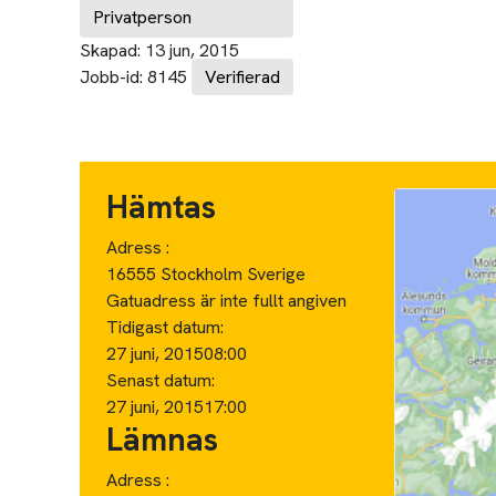
Privatperson
Skapad:
13 jun, 2015
Jobb-id:
8145
Verifierad
Hämtas
Adress :
16555 Stockholm Sverige
Gatuadress är inte fullt angiven
Tidigast datum:
27 juni, 2015
08:00
Senast datum:
27 juni, 2015
17:00
Lämnas
Adress :