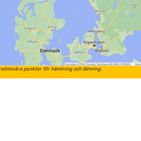
eliminära punkter för hämtning och lämning.