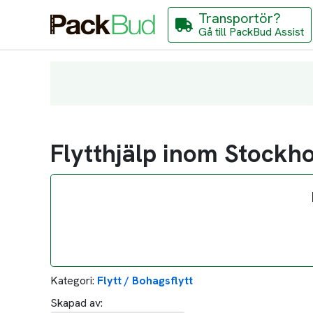
Transportör?
Gå till PackBud Assist
Flytthjälp inom Stockh
Kategori:
Flytt / Bohagsflytt
Skapad av: