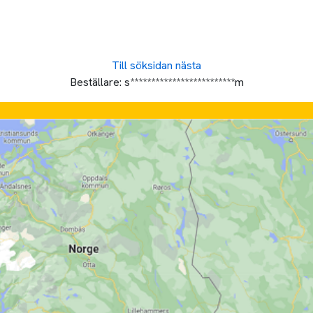
Till söksidan
nästa
Beställare:
s*************************m