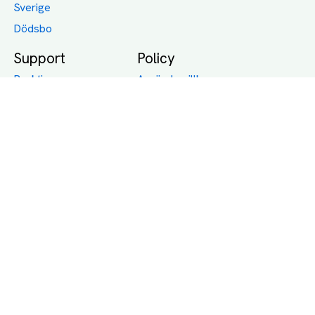
Sverige
Dödsbo
Support
Policy
Packtips
Användarvillkor
Jämför pris på rätt
Sekretess
sätt
Om Assist
FAQ
Hållbara Transporter
RUT-avdrag för
transporter
Företagsfrakt
Partnerintegration
Så funkar det
Boka Transport