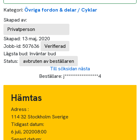
Kategori:
Övriga fordon & delar / Cyklar
Skapad av:
Privatperson
Skapad:
13 maj, 2020
Jobb-id:
507636
Verifierad
Lägsta bud:
Inväntar bud
Status:
avbruten av beställaren
Till söksidan
nästa
Beställare:
j******************4
Hämtas
Adress :
114 32 Stockholm Sverige
Tidigast datum:
6 juli, 2020
08:00
Senast datum: