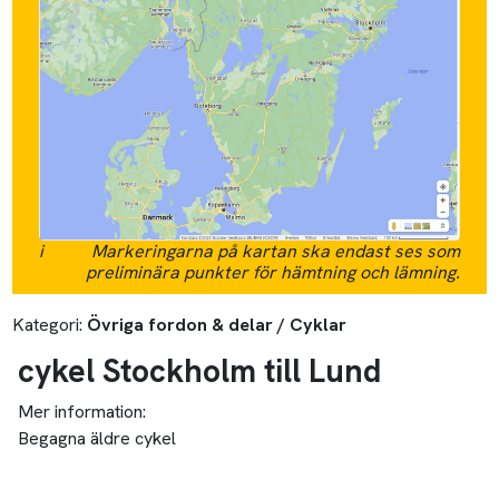
i
Markeringarna på kartan ska endast ses som
preliminära punkter för hämtning och lämning.
Kategori:
Övriga fordon & delar / Cyklar
cykel Stockholm till Lund
Mer information:
Begagna äldre cykel