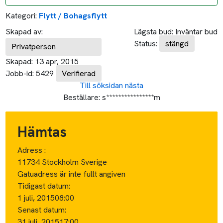
Kategori:
Flytt / Bohagsflytt
Skapad av:
Lägsta bud:
Inväntar bud
Status:
stängd
Privatperson
Skapad:
13 apr, 2015
Jobb-id:
5429
Verifierad
Till söksidan
nästa
Beställare:
s****************m
Hämtas
Adress :
11734 Stockholm Sverige
Gatuadress är inte fullt angiven
Tidigast datum:
1 juli, 2015
08:00
Senast datum:
31 juli, 2015
17:00