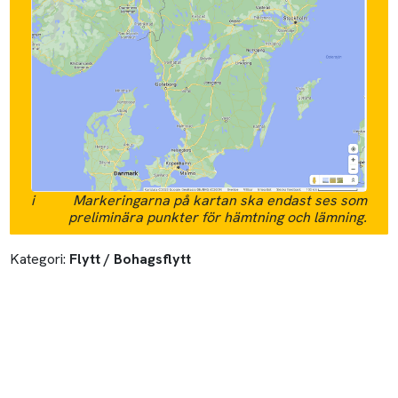
i
Markeringarna på kartan ska endast ses som
preliminära punkter för hämtning och lämning.
Kategori:
Flytt / Bohagsflytt