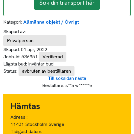
Sök din transport här
Kategori:
Allmänna objekt / Övrigt
Skapad av:
Privatperson
Skapad:
01 apr, 2022
Jobb-id:
536951
Verifierad
Lägsta bud:
Inväntar bud
Status:
avbruten av beställaren
Till söksidan
nästa
Beställare:
s**a w******e
Hämtas
Adress :
11431 Stockholm Sverige
Tidigast datum: