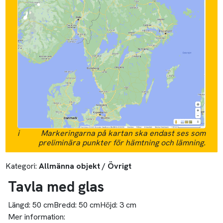
i
Markeringarna på kartan ska endast ses som
preliminära punkter för hämtning och lämning.
Kategori:
Allmänna objekt / Övrigt
Tavla med glas
Längd:
50 cm
Bredd:
50 cm
Höjd:
3 cm
Mer information: