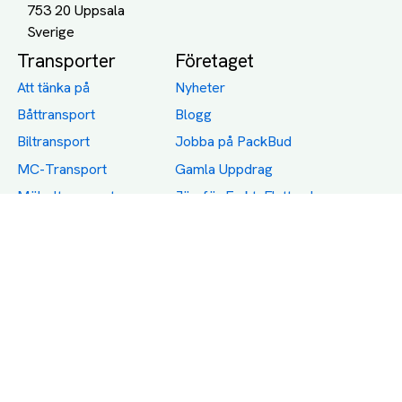
753 20 Uppsala
Transporter
Företaget
Att tänka på
Nyheter
Båttransport
Blogg
Biltransport
Jobba på PackBud
MC-Transport
Gamla Uppdrag
Möbeltransport
Jämför Frakt, Flytt och
Transport
Utlandstransport
Flytt
Förråd och lagring
Transportnäringen i
Sverige
Dödsbo
Support
Policy