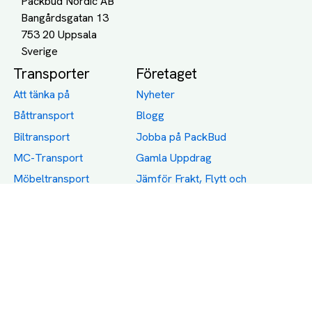
Packbud Nordic AB
Bangårdsgatan 13
753 20 Uppsala
Transporter
Företaget
Att tänka på
Nyheter
Båttransport
Blogg
Biltransport
Jobba på PackBud
MC-Transport
Gamla Uppdrag
Möbeltransport
Jämför Frakt, Flytt och
Transport
Utlandstransport
Flytt
Förråd och lagring
Transportnäringen i
Sverige
Dödsbo