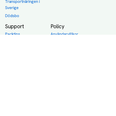
Transportnäringen i
Sverige
Dödsbo
Support
Policy
Packtips
Användarvillkor
Jämför pris på rätt
Sekretess
sätt
Om Assist
FAQ
Hållbara Transporter
RUT-avdrag för
transporter
Företagsfrakt
Partnerintegration
Så funkar det
Boka Transport