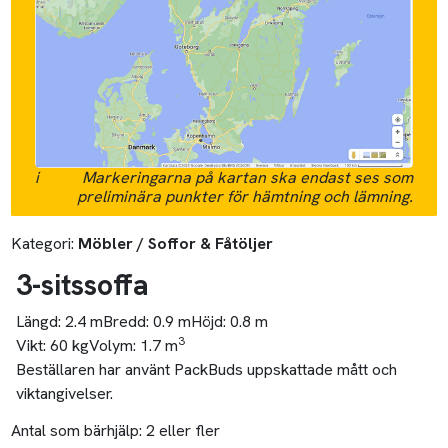
i
Markeringarna på kartan ska endast ses som
preliminära punkter för hämtning och lämning.
Kategori:
Möbler / Soffor & Fåtöljer
3-sitssoffa
Längd:
2.4 m
Bredd:
0.9 m
Höjd:
0.8 m
3
Vikt:
60 kg
Volym:
1.7 m
Beställaren har använt PackBuds uppskattade mått och
viktangivelser.
Antal som bärhjälp:
2 eller fler