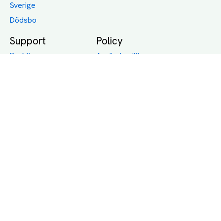
Sverige
Dödsbo
Support
Policy
Packtips
Användarvillkor
Jämför pris på rätt
Sekretess
sätt
Om Assist
FAQ
Hållbara Transporter
RUT-avdrag för
transporter
Företagsfrakt
Partnerintegration
Så funkar det
Boka Transport