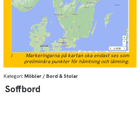
i
Markeringarna på kartan ska endast ses som
preliminära punkter för hämtning och lämning.
Kategori:
Möbler / Bord & Stolar
Soffbord