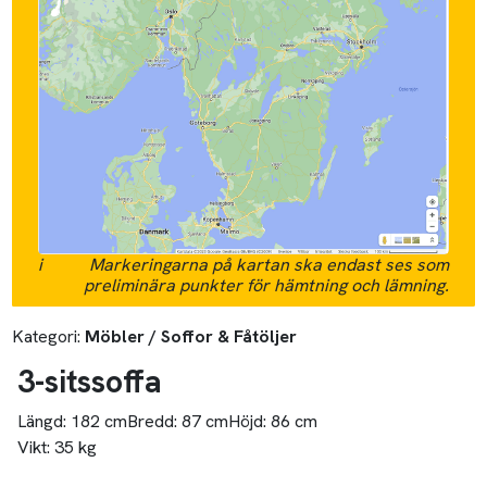
i
Markeringarna på kartan ska endast ses som
preliminära punkter för hämtning och lämning.
Kategori:
Möbler / Soffor & Fåtöljer
3-sitssoffa
Längd:
182 cm
Bredd:
87 cm
Höjd:
86 cm
Vikt:
35 kg