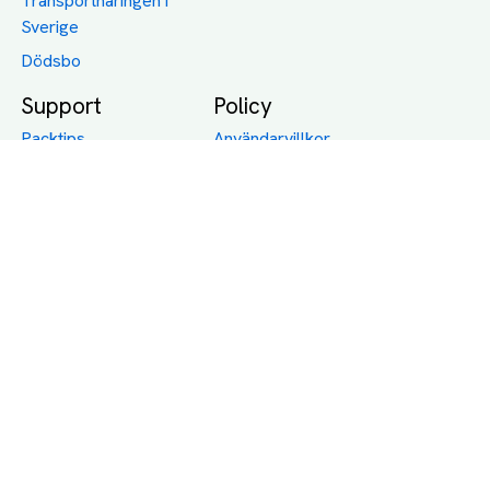
Transportnäringen i
Sverige
Dödsbo
Support
Policy
Packtips
Användarvillkor
Jämför pris på rätt
Sekretess
sätt
Om Assist
FAQ
Hållbara Transporter
RUT-avdrag för
transporter
Företagsfrakt
Partnerintegration
Så funkar det
Boka Transport