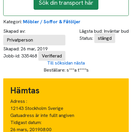
Sök din transport här
Kategori:
Möbler / Soffor & Fåtöljer
Skapad av:
Lägsta bud:
Inväntar bud
Status:
stängd
Privatperson
Skapad:
26 mar, 2019
Jobb-id:
335468
Verifierad
Till söksidan
nästa
Beställare:
s***a t****s
Hämtas
Adress :
12143 Stockholm Sverige
Gatuadress är inte fullt angiven
Tidigast datum:
26 mars, 2019
08:00