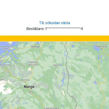
Till söksidan
nästa
Beställare:
f***********************4