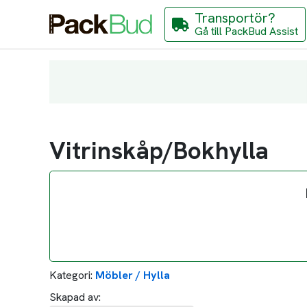
Transportör?
Gå till PackBud Assist
Vitrinskåp/Bokhylla
Kategori:
Möbler / Hylla
Skapad av: