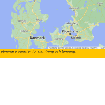
eliminära punkter för hämtning och lämning.