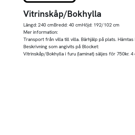
Vitrinskåp/Bokhylla
Längd:
240 cm
Bredd:
40 cm
Höjd:
192/102 cm
Mer information:
Transport från villa till villa. Bärhjälp på plats. Hämta
Beskrivning som angivits på Blocket:
Vitrinskåp/Bokhylla i furu (laminat) säljes för 750kr.