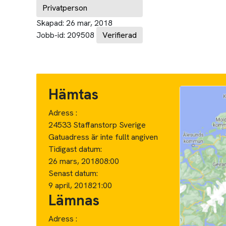
Privatperson
Skapad:
26 mar, 2018
Jobb-id:
209508
Verifierad
Hämtas
Adress :
24533 Staffanstorp Sverige
Gatuadress är inte fullt angiven
Tidigast datum:
26 mars, 2018
08:00
Senast datum:
9 april, 2018
21:00
Lämnas
Adress :