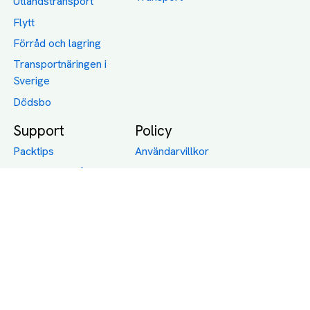
Utlandstransport
Flytt
Förråd och lagring
Transportnäringen i
Sverige
Dödsbo
Support
Policy
Packtips
Användarvillkor
Jämför pris på rätt
Sekretess
sätt
Om Assist
FAQ
Hållbara Transporter
RUT-avdrag för
transporter
Företagsfrakt
Partnerintegration