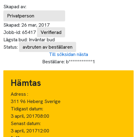
Skapad av:
Privatperson
Skapad:
26 mar, 2017
Jobb-id:
65417
Verifierad
Lägsta bud:
Inväntar bud
Status:
avbruten av beställaren
Till söksidan
nästa
Beställare:
b*************1
Hämtas
Adress :
311 96 Heberg Sverige
Tidigast datum:
3 april, 2017
08:00
Senast datum:
3 april, 2017
12:00