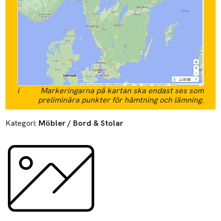
i
Markeringarna på kartan ska endast ses som
preliminära punkter för hämtning och lämning.
Kategori:
Möbler / Bord & Stolar