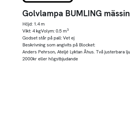
Golvlampa BUMLING mässin
Höjd:
1.4 m
3
Vikt:
4 kg
Volym:
0.5 m
Godset står på pall:
Vet ej
Beskrivning som angivits på Blocket:
Anders Pehrson, Ateljé Lyktan Åhus. Två justerbara lj
2000kr eller högstbjudande