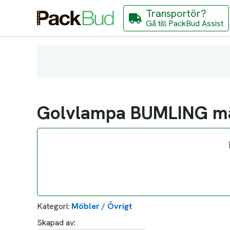
Transportör?
Gå till PackBud Assist
Golvlampa BUMLING m
Kategori:
Möbler / Övrigt
Skapad av: