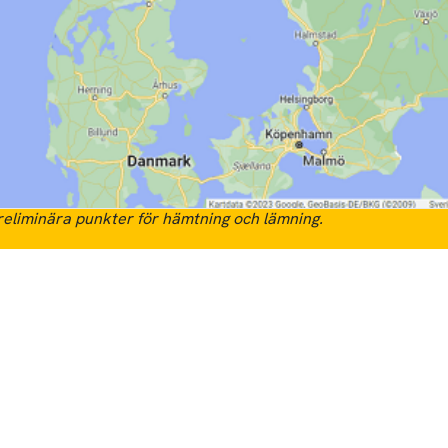
eliminära punkter för hämtning och lämning.