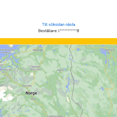
Till söksidan
nästa
Beställare:
l***********8