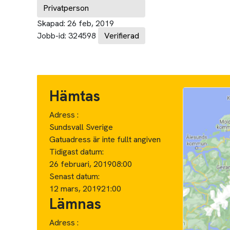
Privatperson
Skapad:
26 feb, 2019
Jobb-id:
324598
Verifierad
Hämtas
Adress :
Sundsvall Sverige
Gatuadress är inte fullt angiven
Tidigast datum:
26 februari, 2019
08:00
Senast datum:
12 mars, 2019
21:00
Lämnas
Adress :