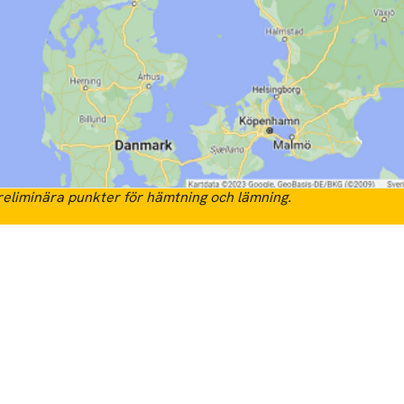
eliminära punkter för hämtning och lämning.