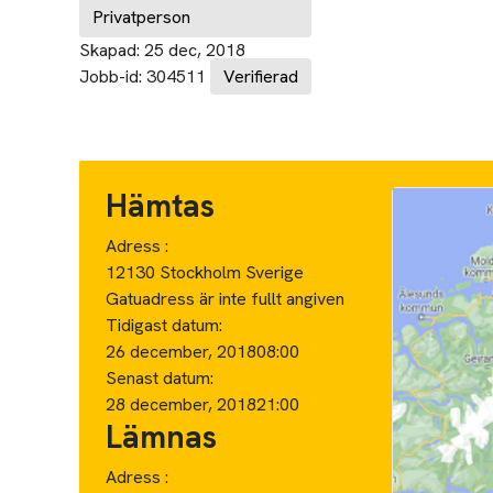
Privatperson
Skapad:
25 dec, 2018
Jobb-id:
304511
Verifierad
Hämtas
Adress :
12130 Stockholm Sverige
Gatuadress är inte fullt angiven
Tidigast datum:
26 december, 2018
08:00
Senast datum:
28 december, 2018
21:00
Lämnas
Adress :