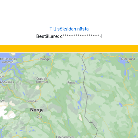
Till söksidan
nästa
Beställare:
c********************4