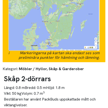
i
Markeringarna på kartan ska endast ses som
preliminära punkter för hämtning och lämning.
Kategori:
Möbler / Hyllor, Skåp & Garderober
Skåp 2-dörrars
Längd:
0.8 m
Bredd:
0.5 m
Höjd:
1.8 m
3
Vikt:
50 kg
Volym:
0.7 m
Beställaren har använt PackBuds uppskattade mått och
viktangivelser.