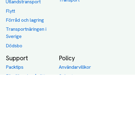
Utlandstransport
Flytt
Förråd och lagring
Transportnäringen i
Sverige
Dödsbo
Support
Policy
Packtips
Användarvillkor
Jämför pris på rätt
Sekretess
sätt
Om Assist
FAQ
Hållbara Transporter
RUT-avdrag för
transporter
Företagsfrakt
Partnerintegration