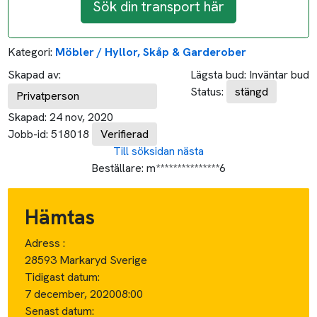
Sök din transport här
Kategori:
Möbler / Hyllor, Skåp & Garderober
Skapad av:
Lägsta bud:
Inväntar bud
Status:
stängd
Privatperson
Skapad:
24 nov, 2020
Jobb-id:
518018
Verifierad
Till söksidan
nästa
Beställare:
m***************6
Hämtas
Adress :
28593 Markaryd Sverige
Tidigast datum:
7 december, 2020
08:00
Senast datum: