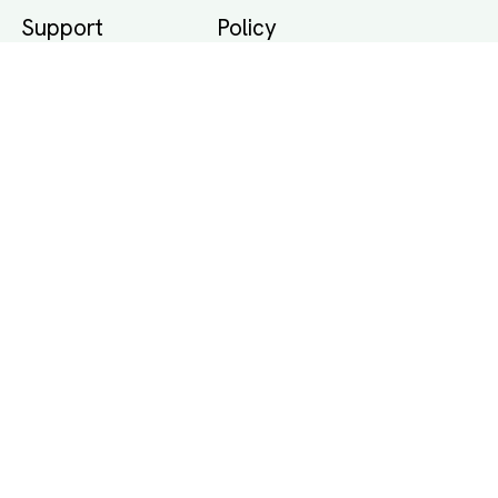
Support
Policy
Packtips
Användarvillkor
Jämför pris på rätt
Sekretess
sätt
Om Assist
FAQ
Hållbara Transporter
RUT-avdrag för
transporter
Företagsfrakt
Partnerintegration
Så funkar det
Boka Transport
Category icons created by Freepik - Flaticon