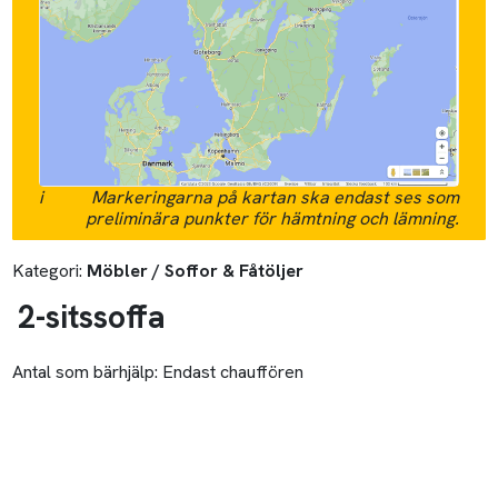
i
Markeringarna på kartan ska endast ses som
preliminära punkter för hämtning och lämning.
Kategori:
Möbler / Soffor & Fåtöljer
2-sitssoffa
Antal som bärhjälp:
Endast chauffören