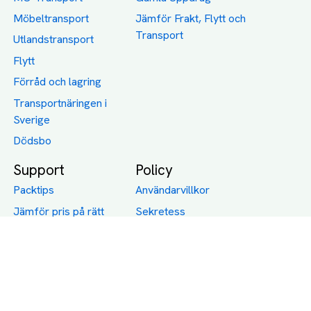
Möbeltransport
Jämför Frakt, Flytt och
Transport
Utlandstransport
Flytt
Förråd och lagring
Transportnäringen i
Sverige
Dödsbo
Support
Policy
Packtips
Användarvillkor
Jämför pris på rätt
Sekretess
sätt
Om Assist
FAQ
Hållbara Transporter
RUT-avdrag för
transporter
Företagsfrakt