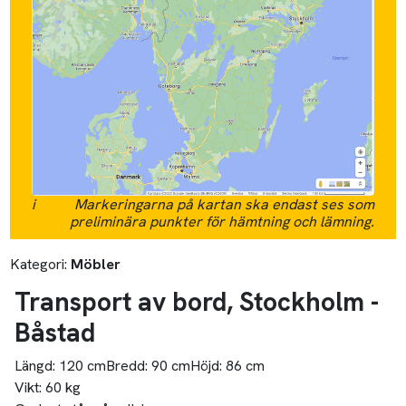
i
Markeringarna på kartan ska endast ses som
preliminära punkter för hämtning och lämning.
Kategori:
Möbler
Transport av bord, Stockholm -
Båstad
Längd:
120 cm
Bredd:
90 cm
Höjd:
86 cm
Vikt:
60 kg