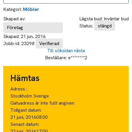
Kategori:
Möbler
Skapad av:
Lägsta bud:
Inväntar bud
Status:
stängd
Företag
Skapad:
21 jun, 2016
Jobb-id:
23298
Verifierad
Till söksidan
nästa
Beställare:
e********2
Hämtas
Adress :
Stockholm Sverige
Gatuadress är inte fullt angiven
Tidigast datum:
21 juni, 2016
08:00
Senast datum:
22 juni, 2016
17:00