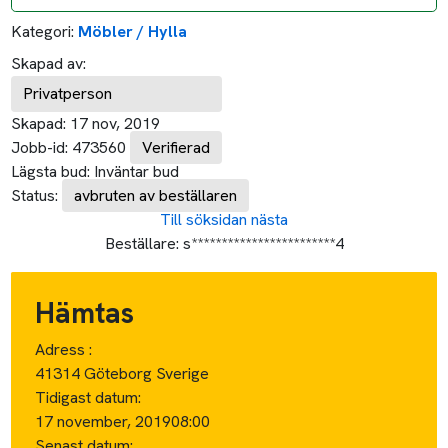
Kategori:
Möbler / Hylla
Skapad av:
Privatperson
Skapad:
17 nov, 2019
Jobb-id:
473560
Verifierad
Lägsta bud:
Inväntar bud
Status:
avbruten av beställaren
Till söksidan
nästa
Beställare:
s************************4
Hämtas
Adress :
41314 Göteborg Sverige
Tidigast datum:
17 november, 2019
08:00
Senast datum: