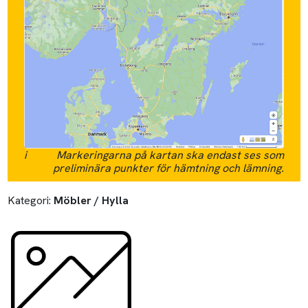
i
Markeringarna på kartan ska endast ses som
preliminära punkter för hämtning och lämning.
Kategori:
Möbler / Hylla