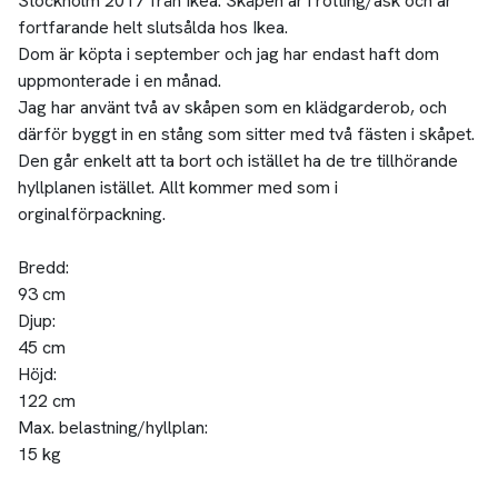
Stockholm 2017 från Ikea. Skåpen är i rotting/ask och är
fortfarande helt slutsålda hos Ikea.
Dom är köpta i september och jag har endast haft dom
uppmonterade i en månad.
Jag har använt två av skåpen som en klädgarderob, och
därför byggt in en stång som sitter med två fästen i skåpet.
Den går enkelt att ta bort och istället ha de tre tillhörande
hyllplanen istället. Allt kommer med som i
orginalförpackning.
Bredd:
93 cm
Djup:
45 cm
Höjd:
122 cm
Max. belastning/hyllplan:
15 kg