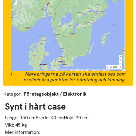
i
Markeringarna på kartan ska endast ses som
preliminära punkter för hämtning och lämning.
Kategori:
Företagsobjekt / Elektronik
Synt i hårt case
Längd:
150 cm
Bredd:
40 cm
Höjd:
30 cm
Vikt:
45 kg
Mer information: