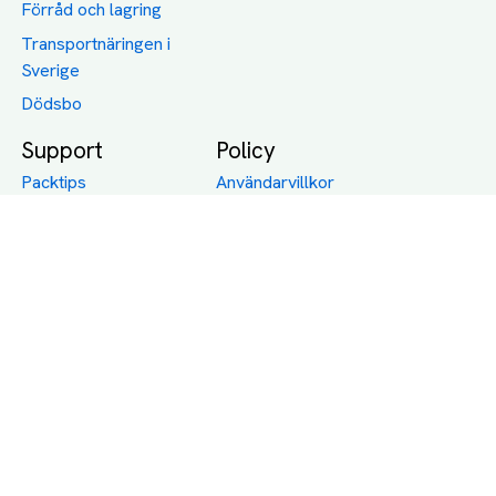
Förråd och lagring
Transportnäringen i
Sverige
Dödsbo
Support
Policy
Packtips
Användarvillkor
Jämför pris på rätt
Sekretess
sätt
Om Assist
FAQ
Hållbara Transporter
RUT-avdrag för
transporter
Företagsfrakt
Partnerintegration
Så funkar det
Boka Transport