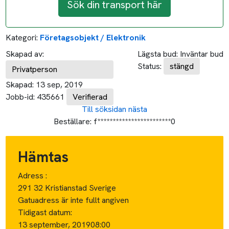
Sök din transport här
Kategori:
Företagsobjekt / Elektronik
Skapad av:
Lägsta bud:
Inväntar bud
Status:
stängd
Privatperson
Skapad:
13 sep, 2019
Jobb-id:
435661
Verifierad
Till söksidan
nästa
Beställare:
f************************0
Hämtas
Adress :
291 32 Kristianstad Sverige
Gatuadress är inte fullt angiven
Tidigast datum:
13 september, 2019
08:00