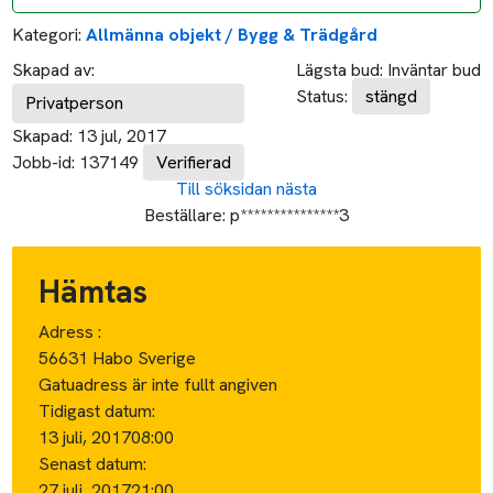
Kategori:
Allmänna objekt / Bygg & Trädgård
Skapad av:
Lägsta bud:
Inväntar bud
Status:
stängd
Privatperson
Skapad:
13 jul, 2017
Jobb-id:
137149
Verifierad
Till söksidan
nästa
Beställare:
p***************3
Hämtas
Adress :
56631 Habo Sverige
Gatuadress är inte fullt angiven
Tidigast datum:
13 juli, 2017
08:00
Senast datum:
27 juli, 2017
21:00