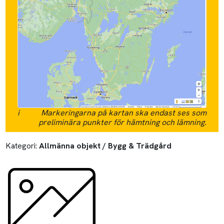
i
Markeringarna på kartan ska endast ses som
preliminära punkter för hämtning och lämning.
Kategori:
Allmänna objekt / Bygg & Trädgård