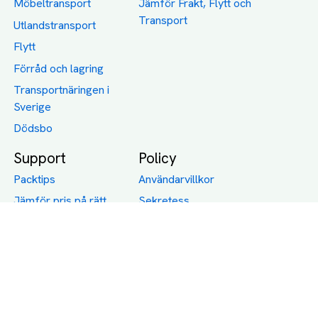
Möbeltransport
Jämför Frakt, Flytt och
Transport
Utlandstransport
Flytt
Förråd och lagring
Transportnäringen i
Sverige
Dödsbo
Support
Policy
Packtips
Användarvillkor
Jämför pris på rätt
Sekretess
sätt
Om Assist
FAQ
Hållbara Transporter
RUT-avdrag för
transporter
Företagsfrakt